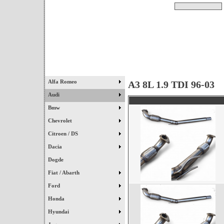
Pesquisar
Início
|
Destaques
|
Alfa Romeo
A3 8L 1.9 TDI 96-03
Audi
Bmw
Chevrolet
Citroen / DS
Dacia
Dogde
Fiat / Abarth
Ford
Honda
Hyundai