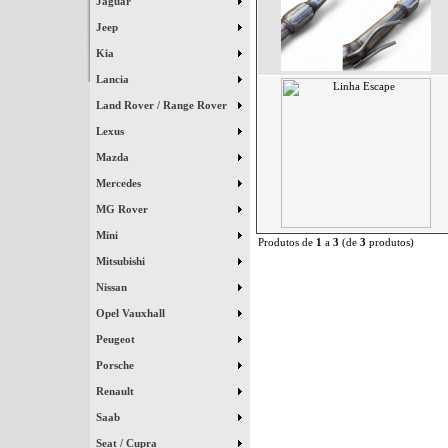
Jaguar
Jeep
Kia
Lancia
Land Rover / Range Rover
Lexus
Mazda
Mercedes
MG Rover
Mini
Produtos de
1
a
3
(de
3
produtos)
Mitsubishi
Nissan
Opel Vauxhall
Peugeot
Porsche
Renault
Saab
Seat / Cupra