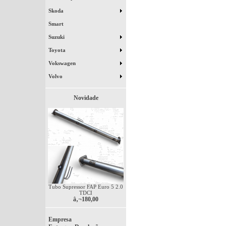
Skoda
Smart
Suzuki
Toyota
Vokswagen
Volvo
Novidade
Tubo Supressor FAP Euro 5 2.0
TDCI
â‚¬180,00
Empresa