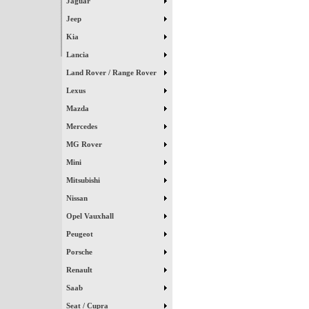
Jaguar
Jeep
Kia
Lancia
Land Rover / Range Rover
Lexus
Mazda
Mercedes
MG Rover
Mini
Mitsubishi
Nissan
Opel Vauxhall
Peugeot
Porsche
Renault
Saab
Seat / Cupra