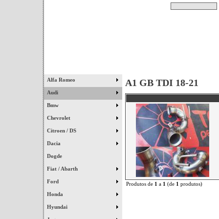
Pesquisar
Início
|
Destaques
|
Alfa Romeo
A1 GB TDI 18-21
Audi
Bmw
Chevrolet
Citroen / DS
Dacia
Dogde
Fiat / Abarth
Ford
Produtos de
1
a
1
(de
1
produtos)
Honda
Hyundai