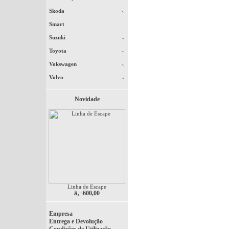
Skoda
Smart
Suzuki
Toyota
Vokswagen
Volvo
Novidade
Linha de Escape
â‚¬600,00
Empresa
Entrega e Devolução