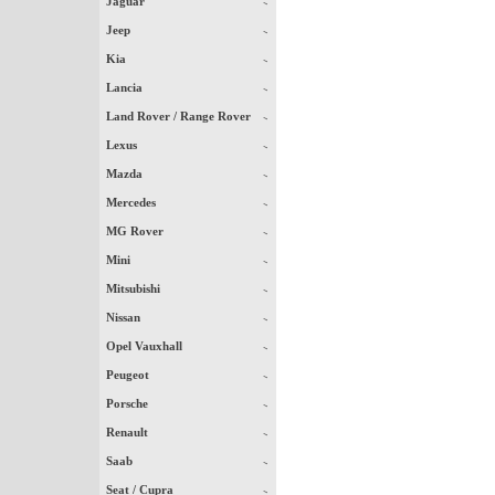
Jaguar
Jeep
Kia
Lancia
Land Rover / Range Rover
Lexus
Mazda
Mercedes
MG Rover
Mini
Mitsubishi
Nissan
Opel Vauxhall
Peugeot
Porsche
Renault
Saab
Seat / Cupra