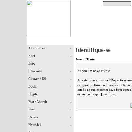
Pesquisar
Início
|
Destaques
|
Alfa Romeo
Identifique-se
Audi
Novo Cliente
Bmw
Eu sou um novo cliente.
Chevrolet
Citroen / DS
Ao criar uma conta na TRWperformance 
compras de forma mais rápida, estar ac
Dacia
estado da sua encomenda, e ficar com um
Dogde
encomendas que já realizou.
Fiat / Abarth
Ford
Honda
Hyundai