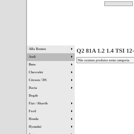
Pesquisar
Início
|
Destaques
|
Alfa Romeo
Q2 81A 1.2 1.4 TSI 12
Audi
Não existem produtos nesta categoria.
Bmw
Chevrolet
Citroen / DS
Dacia
Dogde
Fiat / Abarth
Ford
Honda
Hyundai