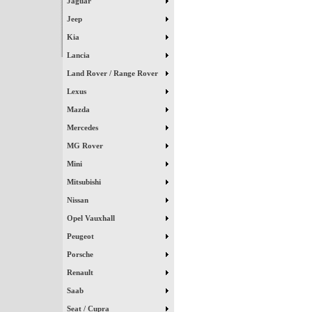
Jaguar
Jeep
Kia
Lancia
Land Rover / Range Rover
Lexus
Mazda
Mercedes
MG Rover
Mini
Mitsubishi
Nissan
Opel Vauxhall
Peugeot
Porsche
Renault
Saab
Seat / Cupra