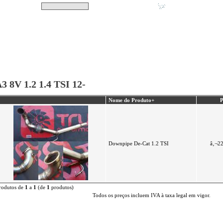
Pesquisar
Não tem produtos no s
|
Destaques
|
Promoções
|
A minha conta
3 8V 1.2 1.4 TSI 12-
Nome do Produto+
P
Downpipe De-Cat 1.2 TSI
â‚¬2
rodutos de
1
a
1
(de
1
produtos)
Todos os preços incluem IVA à taxa legal em vigor.