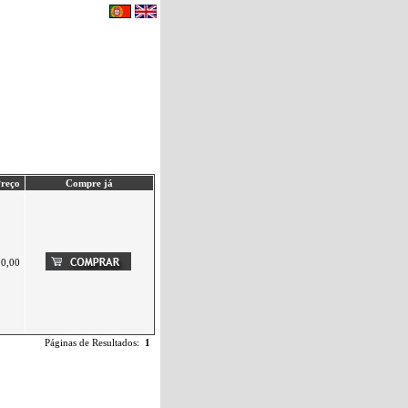
eu carrinho de compras.
|
Contactos
reço
Compre já
20,00
Páginas de Resultados:
1