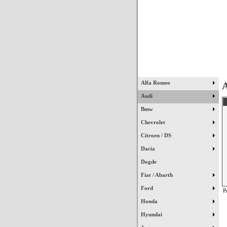
Início
Alfa Romeo
A
Audi
Bmw
Chevrolet
Citroen / DS
Dacia
Dogde
Fiat / Abarth
Ford
P
Honda
Hyundai