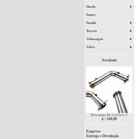
Skoda
Smart
Suzuki
Toyota
Vokswagen
Volvo
Novidade
Downpipe De-Cat Euro 5
â‚¬240,00
Empresa
Entrega e Devolução