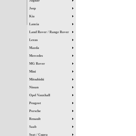
Jaguar
Jeep
Kia
Lancia
Land Rover / Range Rover
Lexus
Mazda
Mercedes
MG Rover
Mini
Mitsubishi
Nissan
Opel Vauxhall
Peugeot
Porsche
Renault
Saab
Seat / Cupra