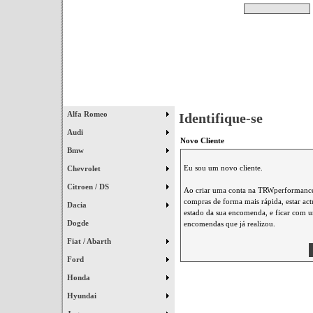
Pesquisar
Início
|
Destaques
|
Alfa Romeo
Identifique-se
Audi
Novo Cliente
Bmw
Eu sou um novo cliente.
Chevrolet
Citroen / DS
Ao criar uma conta na TRWperformance 
compras de forma mais rápida, estar ac
Dacia
estado da sua encomenda, e ficar com um
Dogde
encomendas que já realizou.
Fiat / Abarth
Ford
Honda
Hyundai