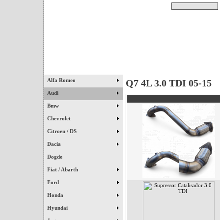
Pesquisar
Início
|
Destaques
|
Alfa Romeo
Q7 4L 3.0 TDI 05-15
Audi
Bmw
Chevrolet
Citroen / DS
Dacia
Dogde
Fiat / Abarth
Ford
Honda
Hyundai