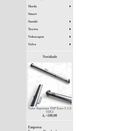
Skoda
Smart
Suzuki
Toyota
Vokswagen
Volvo
Novidade
Tubo Supressor FAP Euro 5 2.0
TDCI
â‚¬180,00
Empresa