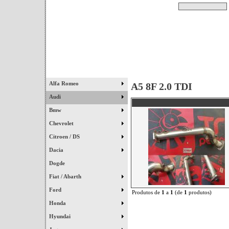
Pesquisar
Início
|
Destaques
|
Alfa Romeo
A5 8F 2.0 TDI
Audi
Bmw
Chevrolet
Citroen / DS
Dacia
Dogde
Fiat / Abarth
Ford
Produtos de
1
a
1
(de
1
produtos)
Honda
Hyundai