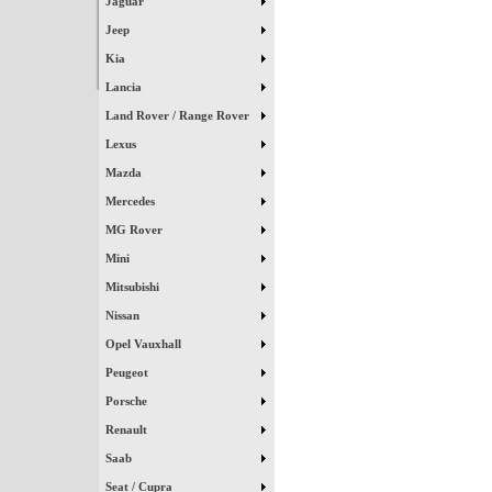
Jaguar
Jeep
Kia
Lancia
Land Rover / Range Rover
Lexus
Mazda
Mercedes
MG Rover
Mini
Mitsubishi
Nissan
Opel Vauxhall
Peugeot
Porsche
Renault
Saab
Seat / Cupra