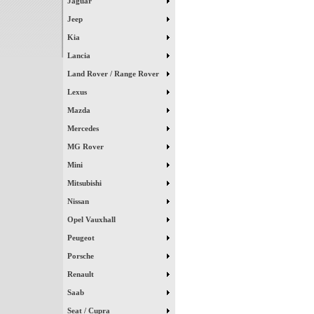
Jaguar
Jeep
Kia
Lancia
Land Rover / Range Rover
Lexus
Mazda
Mercedes
MG Rover
Mini
Mitsubishi
Nissan
Opel Vauxhall
Peugeot
Porsche
Renault
Saab
Seat / Cupra