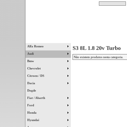
Pesquisar
Início
|
Destaques
|
Alfa Romeo
S3 8L 1.8 20v Turbo
Audi
Não existem produtos nesta categoria.
Bmw
Chevrolet
Citroen / DS
Dacia
Dogde
Fiat / Abarth
Ford
Honda
Hyundai