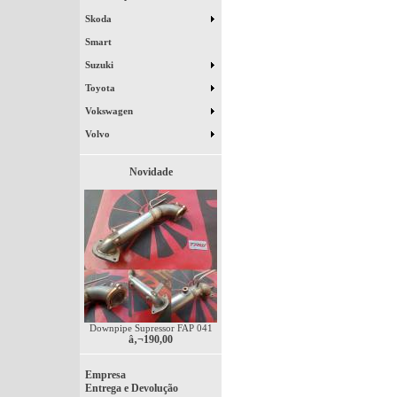
Skoda
Smart
Suzuki
Toyota
Vokswagen
Volvo
Novidade
Downpipe Supressor FAP 041
â‚¬190,00
Empresa
Entrega e Devolução