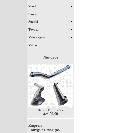
Skoda
Smart
Suzuki
Toyota
Vokswagen
Volvo
Novidade
De-Cat Pipe 172cv
â‚¬150,00
Empresa
Entrega e Devolução