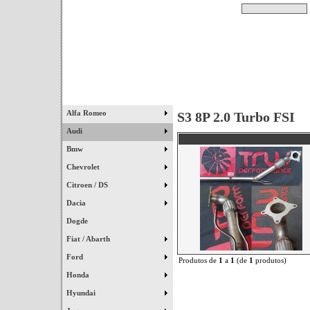
Pesquisar
Início
|
Destaques
|
Alfa Romeo
S3 8P 2.0 Turbo FSI
Audi
Bmw
Chevrolet
Citroen / DS
Dacia
Dogde
Fiat / Abarth
Ford
Produtos de
1
a
1
(de
1
produtos)
Honda
Hyundai