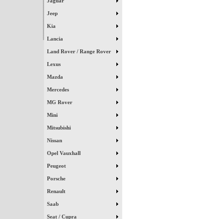
Jaguar
Jeep
Kia
Lancia
Land Rover / Range Rover
Lexus
Mazda
Mercedes
MG Rover
Mini
Mitsubishi
Nissan
Opel Vauxhall
Peugeot
Porsche
Renault
Saab
Seat / Cupra