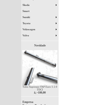
Skoda
Smart
Suzuki
Toyota
Vokswagen
Volvo
Novidade
Tubo Supressor FAP Euro 5 2.0
TDCI
â‚¬180,00
Empresa