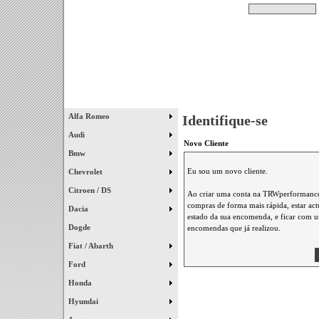
Pesquisar
Início
|
Destaques
|
Alfa Romeo
Identifique-se
Audi
Novo Cliente
Bmw
Eu sou um novo cliente.
Chevrolet
Citroen / DS
Ao criar uma conta na TRWperformance 
compras de forma mais rápida, estar ac
Dacia
estado da sua encomenda, e ficar com um
Dogde
encomendas que já realizou.
Fiat / Abarth
Ford
Honda
Hyundai