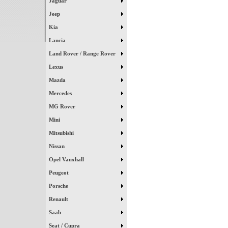
Jaguar
Jeep
Kia
Lancia
Land Rover / Range Rover
Lexus
Mazda
Mercedes
MG Rover
Mini
Mitsubishi
Nissan
Opel Vauxhall
Peugeot
Porsche
Renault
Saab
Seat / Cupra