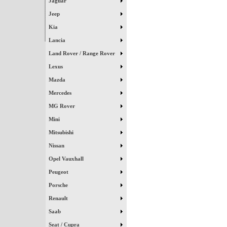
Jaguar
Jeep
Kia
Lancia
Land Rover / Range Rover
Lexus
Mazda
Mercedes
MG Rover
Mini
Mitsubishi
Nissan
Opel Vauxhall
Peugeot
Porsche
Renault
Saab
Seat / Cupra