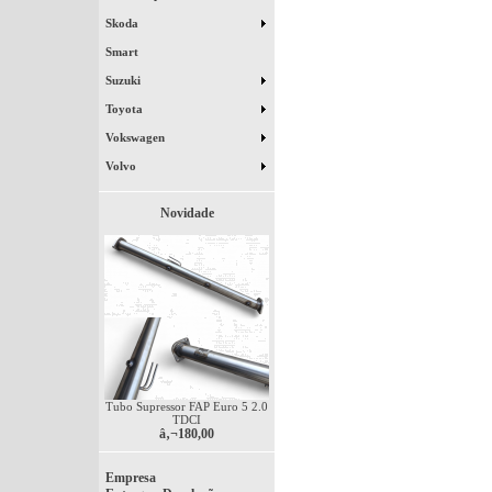
Skoda
Smart
Suzuki
Toyota
Vokswagen
Volvo
Novidade
Tubo Supressor FAP Euro 5 2.0
TDCI
â‚¬180,00
Empresa