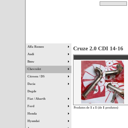
Pesquisar
Início
|
Destaques
|
Alfa Romeo
Cruze 2.0 CDI 14-16
Audi
Bmw
Chevrolet
Citroen / DS
Dacia
Dogde
Fiat / Abarth
Ford
Produtos de
1
a
1
(de
1
produtos)
Honda
Hyundai