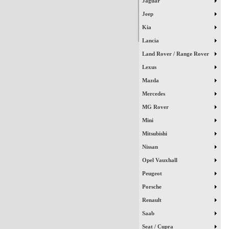
Jaguar
Jeep
Kia
Lancia
Land Rover / Range Rover
Lexus
Mazda
Mercedes
MG Rover
Mini
Mitsubishi
Nissan
Opel Vauxhall
Peugeot
Porsche
Renault
Saab
Seat / Cupra