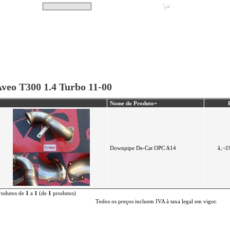
Pesquisar
Não tem produtos no s
|
Destaques
|
Promoções
|
A minha conta
veo T300 1.4 Turbo 11-00
Nome do Produto+
Downpipe De-Cat OPC A14
â‚¬1
rodutos de
1
a
1
(de
1
produtos)
Todos os preços incluem IVA à taxa legal em vigor.