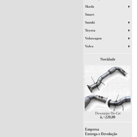
Skoda
Smart
Suzuki
Toyota
Vokswagen
Volvo
Novidade
Downpipe De-Cat
â‚¬220,00
Empresa
Entrega e Devolução