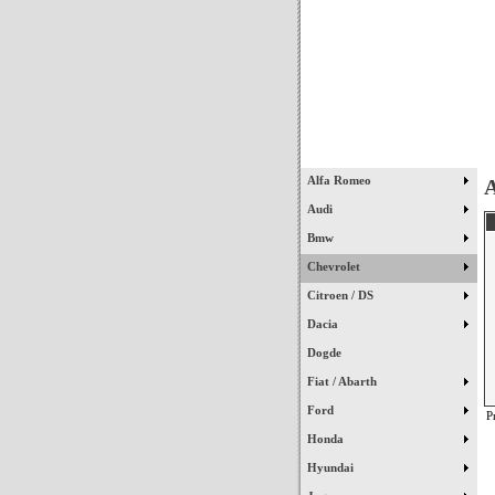
Início
Alfa Romeo
A
Audi
Bmw
Chevrolet
Citroen / DS
Dacia
Dogde
Fiat / Abarth
Ford
P
Honda
Hyundai