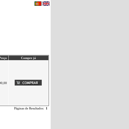
eu carrinho de compras.
|
Contactos
Preço
Compre já
90,00
Páginas de Resultados:
1