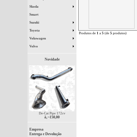
Skoda
Smart
Suzuki
Toyota
Produtos de
1
a
5
(de
5
produtos)
Vokswagen
Volvo
Novidade
De-Cat Pipe 172cv
â‚¬150,00
Empresa
Entrega e Devolução