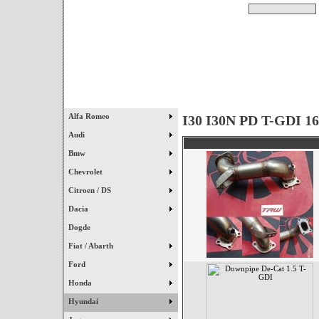
Pesquisar
Início
|
Destaques
|
Alfa Romeo
I30 I30N PD T-GDI 16
Audi
Bmw
Chevrolet
Citroen / DS
Dacia
Dogde
Fiat / Abarth
Ford
Honda
Hyundai