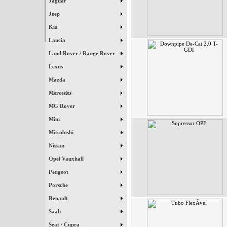
Jaguar
Jeep
Kia
Lancia
Land Rover / Range Rover
Lexus
Mazda
Mercedes
MG Rover
Mini
Mitsubishi
Nissan
Opel Vauxhall
Peugeot
Porsche
Renault
Saab
Seat / Cupra