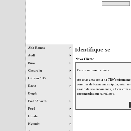
Pesquisar
Início
|
Destaques
|
Alfa Romeo
Identifique-se
Audi
Novo Cliente
Bmw
Eu sou um novo cliente.
Chevrolet
Citroen / DS
Ao criar uma conta na TRWperformance 
compras de forma mais rápida, estar ac
Dacia
estado da sua encomenda, e ficar com um
Dogde
encomendas que já realizou.
Fiat / Abarth
Ford
Honda
Hyundai