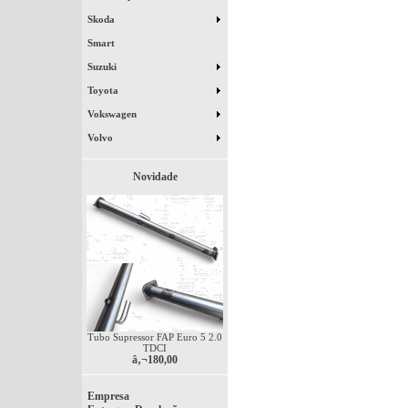
Skoda
Smart
Suzuki
Toyota
Vokswagen
Volvo
Novidade
Tubo Supressor FAP Euro 5 2.0
TDCI
â‚¬180,00
Empresa