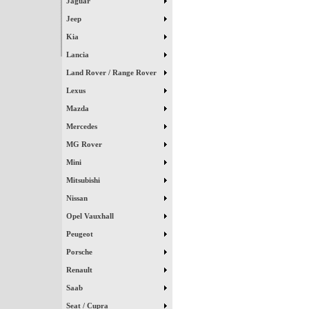
Jaguar
Jeep
Kia
Lancia
Land Rover / Range Rover
Lexus
Mazda
Mercedes
MG Rover
Mini
Mitsubishi
Nissan
Opel Vauxhall
Peugeot
Porsche
Renault
Saab
Seat / Cupra