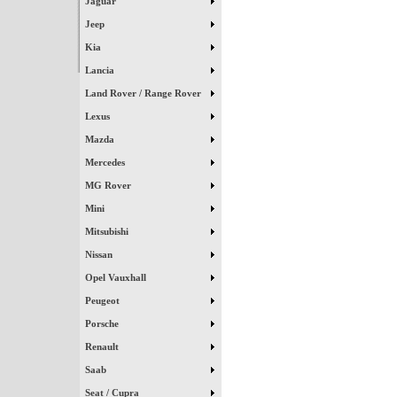
Jaguar
Jeep
Kia
Lancia
Land Rover / Range Rover
Lexus
Mazda
Mercedes
MG Rover
Mini
Mitsubishi
Nissan
Opel Vauxhall
Peugeot
Porsche
Renault
Saab
Seat / Cupra