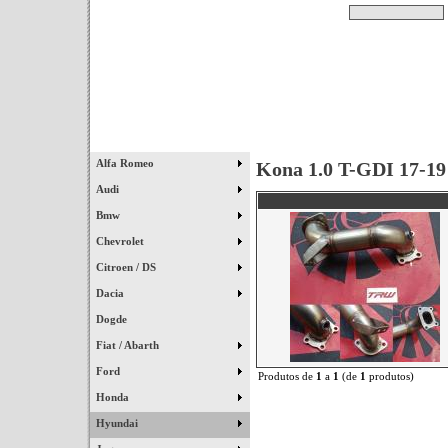
Pesquisar
Início
|
Destaques
|
Alfa Romeo
Kona 1.0 T-GDI 17-19
Audi
Bmw
Chevrolet
Citroen / DS
Dacia
Dogde
Fiat / Abarth
Ford
Produtos de
1
a
1
(de
1
produtos)
Honda
Hyundai