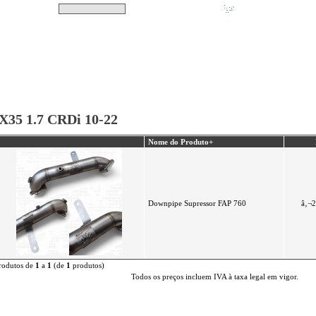
Pesquisar
Não tem produtos no s
|
Destaques
|
Promoções
|
A minha conta
X35 1.7 CRDi 10-22
Nome do Produto+
Downpipe Supressor FAP 760
â‚¬2
rodutos de
1
a
1
(de
1
produtos)
Todos os preços incluem IVA à taxa legal em vigor.