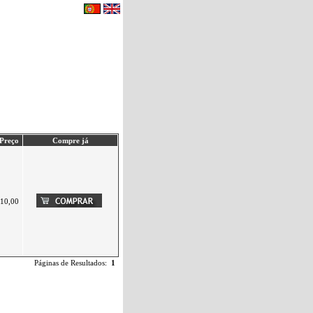
eu carrinho de compras.
|
Contactos
Preço
Compre já
10,00
Páginas de Resultados:
1