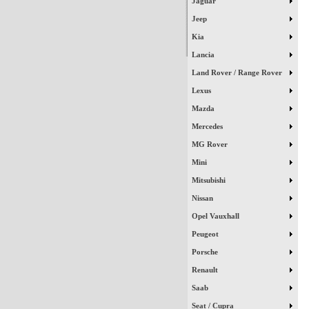
Jaguar
Jeep
Kia
Lancia
Land Rover / Range Rover
Lexus
Mazda
Mercedes
MG Rover
Mini
Mitsubishi
Nissan
Opel Vauxhall
Peugeot
Porsche
Renault
Saab
Seat / Cupra