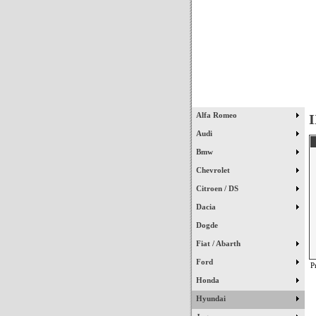
Início
Alfa Romeo
I
Audi
Bmw
Chevrolet
Citroen / DS
Dacia
Dogde
Fiat / Abarth
Ford
P
Honda
Hyundai