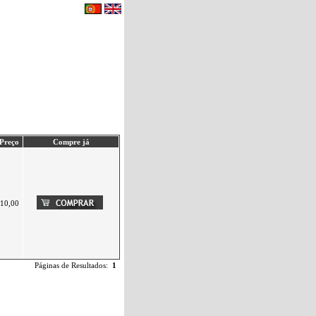
eu carrinho de compras.
|
Contactos
Preço
Compre já
10,00
Páginas de Resultados:
1