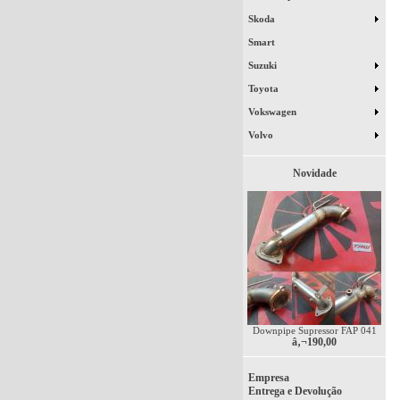
Skoda
Smart
Suzuki
Toyota
Vokswagen
Volvo
Novidade
Downpipe Supressor FAP 041
â‚¬190,00
Empresa
Entrega e Devolução