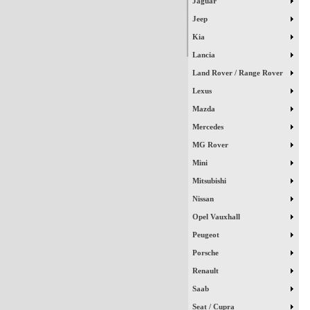
Jaguar
Jeep
Kia
Lancia
Land Rover / Range Rover
Lexus
Mazda
Mercedes
MG Rover
Mini
Mitsubishi
Nissan
Opel Vauxhall
Peugeot
Porsche
Renault
Saab
Seat / Cupra