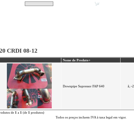
Pesquisar
Não tem produtos no s
|
Destaques
|
Promoções
|
A minha conta
20 CRDI 08-12
Nome do Produto+
Downpipe Supressor FAP 640
â‚¬2
rodutos de
1
a
1
(de
1
produtos)
Todos os preços incluem IVA à taxa legal em vigor.