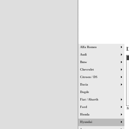
Início
Alfa Romeo
I
Audi
Bmw
Chevrolet
Citroen / DS
Dacia
Dogde
Fiat / Abarth
Ford
P
Honda
Hyundai