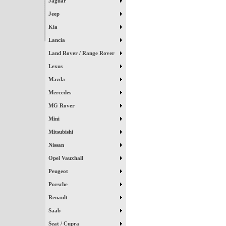
Jaguar
Jeep
Kia
Lancia
Land Rover / Range Rover
Lexus
Mazda
Mercedes
MG Rover
Mini
Mitsubishi
Nissan
Opel Vauxhall
Peugeot
Porsche
Renault
Saab
Seat / Cupra