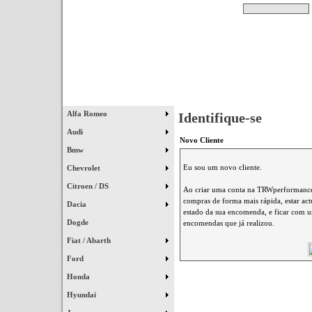
Pesquisar
Início
|
Destaques
|
Alfa Romeo
Identifique-se
Audi
Novo Cliente
Bmw
Eu sou um novo cliente.
Chevrolet
Citroen / DS
Ao criar uma conta na TRWperformance 
compras de forma mais rápida, estar ac
Dacia
estado da sua encomenda, e ficar com um
Dogde
encomendas que já realizou.
Fiat / Abarth
Ford
Honda
Hyundai