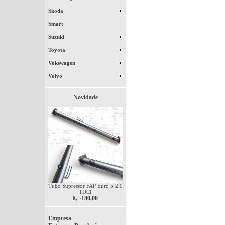
Skoda
Smart
Suzuki
Toyota
Vokswagen
Volvo
Novidade
Tubo Supressor FAP Euro 5 2.0
TDCI
â‚¬180,00
Empresa