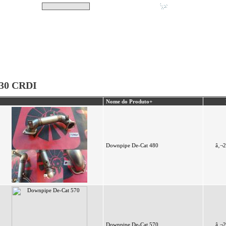
Pesquisar
Não tem produtos no s
|
Destaques
|
Promoções
|
A minha conta
I30 CRDI
Nome do Produto+
Downpipe De-Cat 480
â‚¬2
Downpipe De-Cat 570
â‚¬2