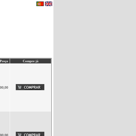
eu carrinho de compras.
|
Contactos
Preço
Compre já
00,00
00,00