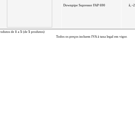
Downpipe Supressor FAP 690
â‚¬2
rodutos de
1
a
5
(de
5
produtos)
Todos os preços incluem IVA à taxa legal em vigor.