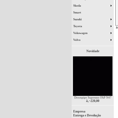
Skoda
Smart
Suzuki
Toyota
P
Vokswagen
Volvo
Novidade
Downpipe Supressor FAP N47
â‚¬220,00
Empresa
Entrega e Devolução