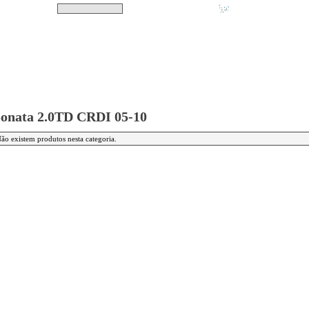
Pesquisar
Não tem produtos no s
|
Destaques
|
Promoções
|
A minha conta
onata 2.0TD CRDI 05-10
ão existem produtos nesta categoria.