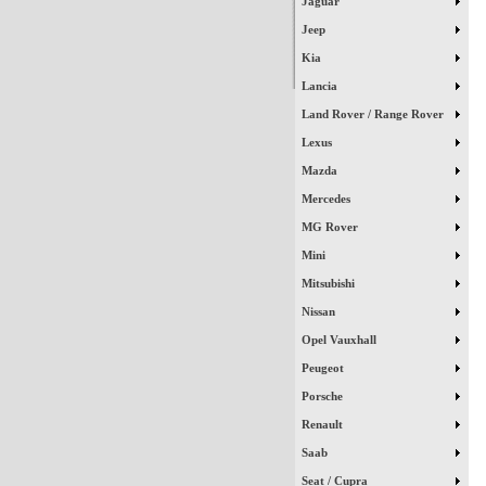
Jaguar
Jeep
Kia
Lancia
Land Rover / Range Rover
Lexus
Mazda
Mercedes
MG Rover
Mini
Mitsubishi
Nissan
Opel Vauxhall
Peugeot
Porsche
Renault
Saab
Seat / Cupra