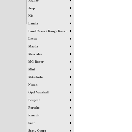
Jaguar
Jeep
Kia
Lancia
Land Rover / Range Rover
Lexus
Mazda
Mercedes
MG Rover
Mini
Mitsubishi
Nissan
Opel Vauxhall
Peugeot
Porsche
Renault
Saab
Seat / Cupra