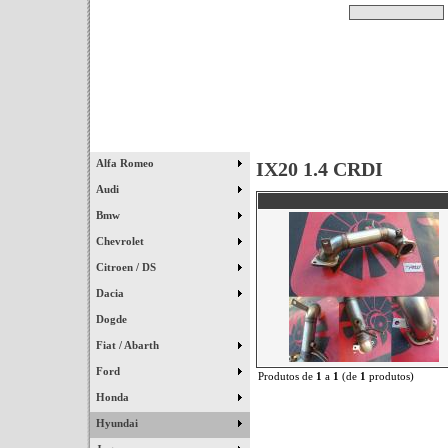
Pesquisar
Início
|
Destaques
|
Alfa Romeo
IX20 1.4 CRDI
Audi
Bmw
Chevrolet
Citroen / DS
Dacia
Dogde
Fiat / Abarth
Ford
Produtos de
1
a
1
(de
1
produtos)
Honda
Hyundai