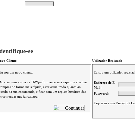
Pesquisar
Não tem produtos no s
|
Destaques
|
Promoções
|
A minha conta
dentifique-se
ovo Cliente
Utilizador Registado
Eu sou um novo cliente.
Eu sou um utilizador registad
Ao criar uma conta na TRWperformance será capaz de efectuar
Endereço de E-
compras de forma mais rápida, estar actualizado quanto ao
Mail:
estado da sua encomenda, e ficar com um registo histórico das
Password:
encomendas que já realizou.
Esqueceu a sua Password? Ca