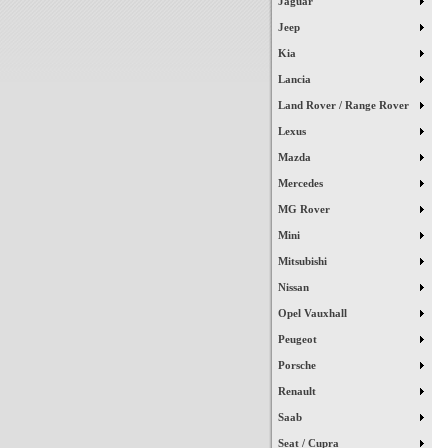
Jaguar
Jeep
Kia
Lancia
Land Rover / Range Rover
Lexus
Mazda
Mercedes
MG Rover
Mini
Mitsubishi
Nissan
Opel Vauxhall
Peugeot
Porsche
Renault
Saab
Seat / Cupra