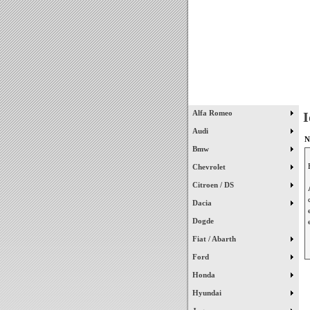
Início
Alfa Romeo
I
Audi
N
Bmw
Chevrolet
Citroen / DS
Dacia
Dogde
Fiat / Abarth
Ford
Honda
Hyundai