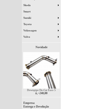
Skoda
Smart
Suzuki
Toyota
Vokswagen
Volvo
Novidade
Downpipe De-Cat Euro 5
â‚¬240,00
Empresa
Entrega e Devolução