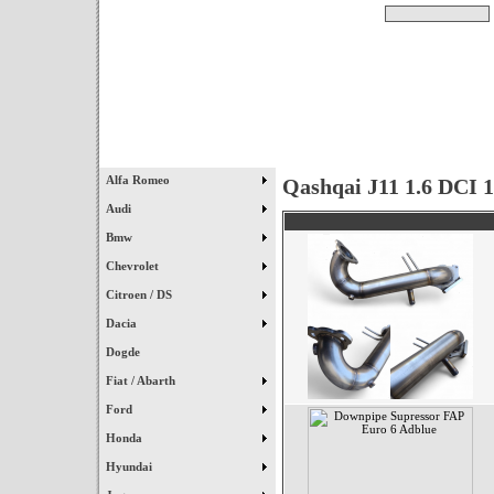
Pesquisar
Início
|
Destaques
|
Alfa Romeo
Qashqai J11 1.6 DCI 1
Audi
Bmw
Chevrolet
Citroen / DS
Dacia
Dogde
Fiat / Abarth
Ford
Honda
Hyundai