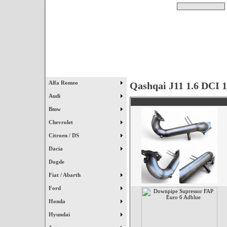
Pesquisar
Início
|
Destaques
|
Alfa Romeo
Qashqai J11 1.6 DCI 1
Audi
Bmw
Chevrolet
Citroen / DS
Dacia
Dogde
Fiat / Abarth
Ford
Honda
Hyundai