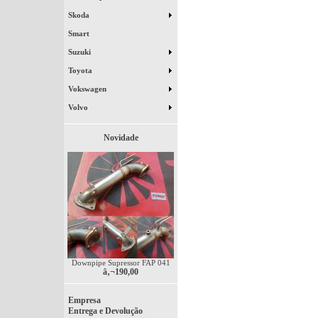
Skoda
Smart
Suzuki
Toyota
Vokswagen
Volvo
Novidade
Downpipe Supressor FAP 041
â‚¬190,00
Empresa
Entrega e Devolução