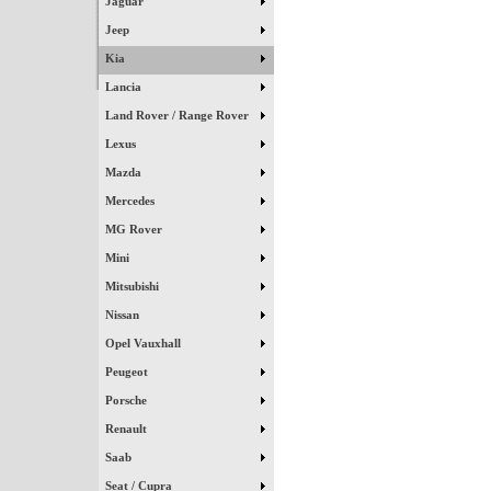
Jaguar
Jeep
Kia
Lancia
Land Rover / Range Rover
Lexus
Mazda
Mercedes
MG Rover
Mini
Mitsubishi
Nissan
Opel Vauxhall
Peugeot
Porsche
Renault
Saab
Seat / Cupra