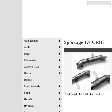
Pesquisar
Início
|
Destaques
|
Alfa Romeo
Sportage 1.7 CRDi
Audi
Bmw
Chevrolet
Citroen / DS
Dacia
Dogde
Fiat / Abarth
Ford
Produtos de
1
a
1
(de
1
produtos)
Honda
Hyundai