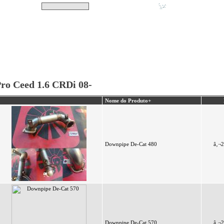
Pesquisar
Não tem produtos no s
|
Destaques
|
Promoções
|
A minha conta
ro Ceed 1.6 CRDi 08-
Nome do Produto+
Downpipe De-Cat 480
â‚¬2
Downpipe De-Cat 570
â‚¬2