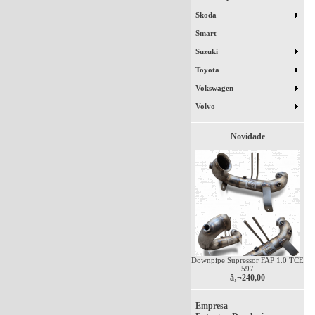
Skoda
Smart
Suzuki
Toyota
Vokswagen
Volvo
Novidade
Downpipe Supressor FAP 1.0 TCE
597
â‚¬240,00
Empresa