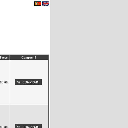
eu carrinho de compras.
|
Contactos
Preço
Compre já
00,00
00,00