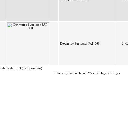
Downpipe Supressor FAP 660
â‚¬2
rodutos de
1
a
3
(de
3
produtos)
Todos os preços incluem IVA à taxa legal em vigor.