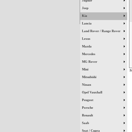
Jaguar
Jeep
Kia
Lancia
Land Rover / Range Rover
Lexus
Mazda
Mercedes
MG Rover
Mini
P
Mitsubishi
Nissan
Opel Vauxhall
Peugeot
Porsche
Renault
Saab
Seat / Cupra