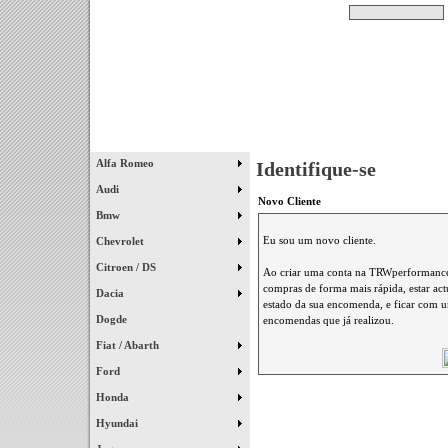
Pesquisar
Início
|
Destaques
|
Alfa Romeo
Identifique-se
Audi
Novo Cliente
Bmw
Eu sou um novo cliente.
Chevrolet
Citroen / DS
Ao criar uma conta na TRWperformance 
compras de forma mais rápida, estar ac
Dacia
estado da sua encomenda, e ficar com um
Dogde
encomendas que já realizou.
Fiat / Abarth
Ford
Honda
Hyundai