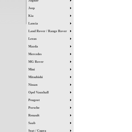
Jaguar
Jeep
Kia
Lancia
Land Rover / Range Rover
Lexus
Mazda
Mercedes
MG Rover
Mini
Mitsubishi
Nissan
Opel Vauxhall
Peugeot
Porsche
Renault
Saab
Seat / Cupra