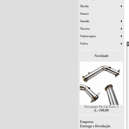
Skoda
Smart
Suzuki
Toyota
Vokswagen
Volvo
D
Novidade
Downpipe De-Cat Euro 5
â‚¬240,00
Empresa
Entrega e Devolução