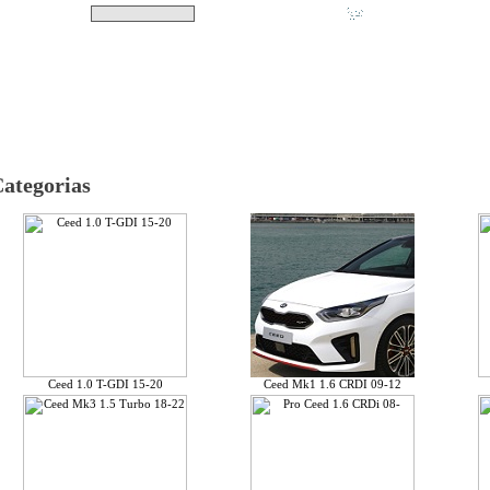
Pesquisar
Não tem produtos no s
|
Destaques
|
Promoções
|
A minha conta
ategorias
Ceed 1.0 T-GDI 15-20
Ceed Mk1 1.6 CRDI 09-12