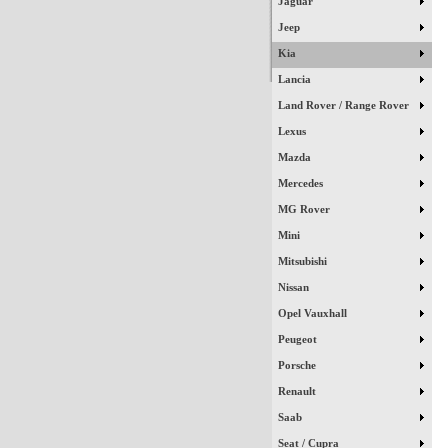
Jaguar
Jeep
Kia
Lancia
Land Rover / Range Rover
Lexus
Mazda
Mercedes
MG Rover
Mini
Mitsubishi
Nissan
Opel Vauxhall
Peugeot
Porsche
Renault
Saab
Seat / Cupra