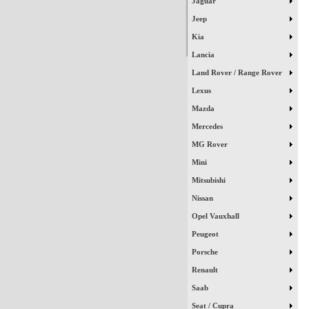
Jaguar
Jeep
Kia
Lancia
Land Rover / Range Rover
Lexus
Mazda
Mercedes
MG Rover
Mini
Mitsubishi
Nissan
Opel Vauxhall
Peugeot
Porsche
Renault
Saab
Seat / Cupra