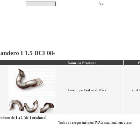
Pesquisar
Não tem produtos no s
|
Destaques
|
Promoções
|
A minha conta
andero I 1.5 DCI 08-
Nome do Produto+
P
Downpipe De-Cat 70 85cv
â‚¬1
rodutos de
1
a
1
(de
1
produtos)
Todos os preços incluem IVA à taxa legal em vigor.