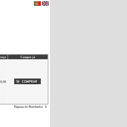
eu carrinho de compras.
|
Contactos
reço
Compre já
70,00
Páginas de Resultados:
1