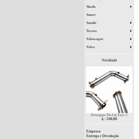
Skoda
Smart
Suzuki
Toyota
Vokswagen
Volvo
Novidade
Downpipe De-Cat Euro 5
â‚¬240,00
Empresa
Entrega e Devolução