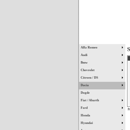
Início
Alfa Romeo
S
Audi
Bmw
Chevrolet
Citroen / DS
Dacia
Dogde
Fiat / Abarth
Ford
P
Honda
Hyundai