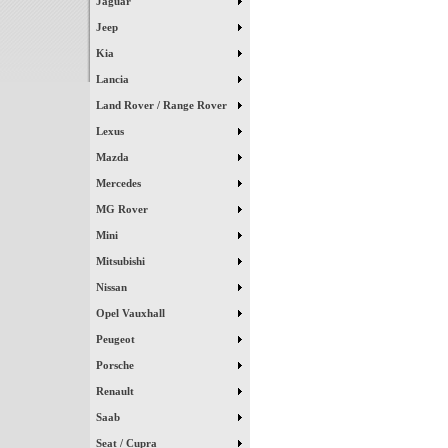
Jaguar
Jeep
Kia
Lancia
Land Rover / Range Rover
Lexus
Mazda
Mercedes
MG Rover
Mini
Mitsubishi
Nissan
Opel Vauxhall
Peugeot
Porsche
Renault
Saab
Seat / Cupra