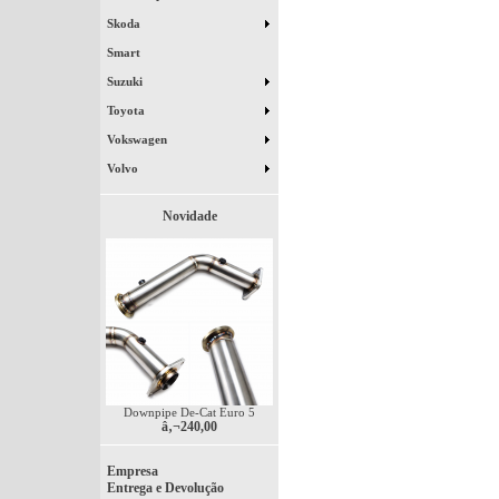
Skoda
Smart
Suzuki
Toyota
Vokswagen
Volvo
Novidade
Downpipe De-Cat Euro 5
â‚¬240,00
Empresa
Entrega e Devolução