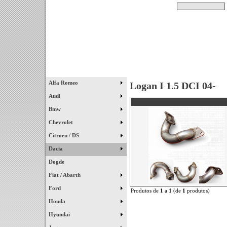
Pesquisar
Início
|
Destaques
|
Alfa Romeo
Logan I 1.5 DCI 04-
Audi
Bmw
Chevrolet
Citroen / DS
Dacia
Dogde
Fiat / Abarth
Ford
Produtos de
1
a
1
(de
1
produtos)
Honda
Hyundai