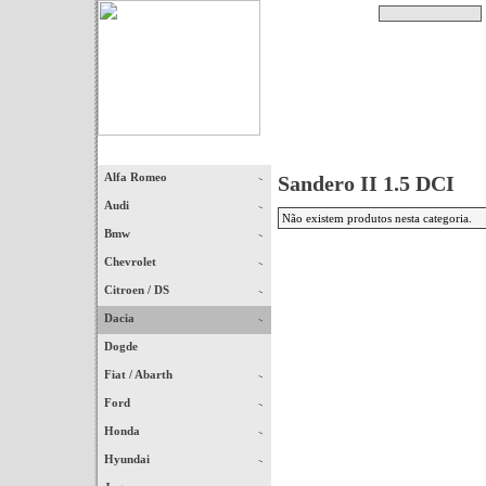
Pesquisar
Início
|
Destaques
|
Alfa Romeo
Sandero II 1.5 DCI
Audi
Não existem produtos nesta categoria.
Bmw
Chevrolet
Citroen / DS
Dacia
Dogde
Fiat / Abarth
Ford
Honda
Hyundai