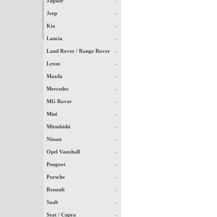
Jaguar
Jeep
Kia
Lancia
Land Rover / Range Rover
Lexus
Mazda
Mercedes
MG Rover
Mini
Mitsubishi
Nissan
Opel Vauxhall
Peugeot
Porsche
Renault
Saab
Seat / Cupra