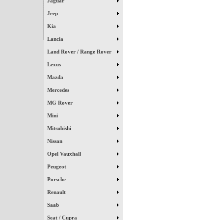
Jaguar
Jeep
Kia
Lancia
Land Rover / Range Rover
Lexus
Mazda
Mercedes
MG Rover
Mini
Mitsubishi
Nissan
Opel Vauxhall
Peugeot
Porsche
Renault
Saab
Seat / Cupra