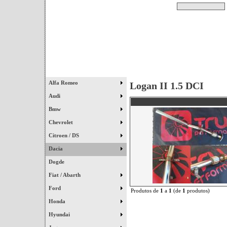
Pesquisar
Início
|
Destaques
|
Alfa Romeo
Logan II 1.5 DCI
Audi
Bmw
Chevrolet
Citroen / DS
Dacia
Dogde
Fiat / Abarth
Ford
Produtos de
1
a
1
(de
1
produtos)
Honda
Hyundai