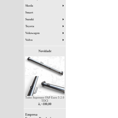
Skoda
Smart
Suzuki
Toyota
Vokswagen
Volvo
Novidade
Tubo Supressor FAP Euro 5 2.0
TDCI
â‚¬180,00
Empresa