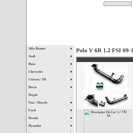
Pesquisar
Início
|
Destaques
|
Alfa Romeo
Polo V 6R 1.2 FSI 09-
Audi
Bmw
Chevrolet
Citroen / DS
Dacia
Dogde
Fiat / Abarth
Ford
Honda
Hyundai