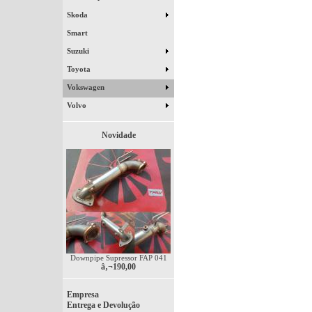
Skoda
Smart
Suzuki
Toyota
Vokswagen
Volvo
Novidade
Downpipe Supressor FAP 041
â‚¬190,00
Empresa
Entrega e Devolução