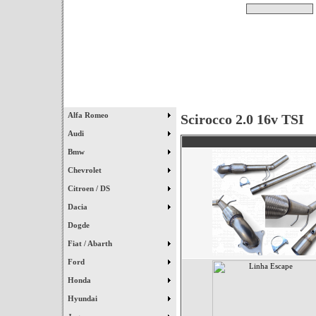
Pesquisar
Início
|
Destaques
|
Alfa Romeo
Scirocco 2.0 16v TSI
Audi
Bmw
Chevrolet
Citroen / DS
Dacia
Dogde
Fiat / Abarth
Ford
Honda
Hyundai