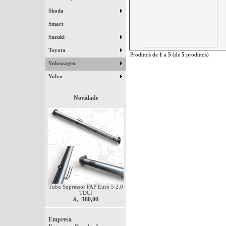
Skoda
Smart
Suzuki
Toyota
Produtos de
1
a
5
(de
5
produtos)
Vokswagen
Volvo
Novidade
Tubo Supressor FAP Euro 5 2.0
TDCI
â‚¬180,00
Empresa