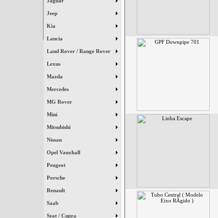
Jaguar
Jeep
Kia
Lancia
Land Rover / Range Rover
Lexus
Mazda
Mercedes
MG Rover
Mini
Mitsubishi
Nissan
Opel Vauxhall
Peugeot
Porsche
Renault
Saab
Seat / Cupra