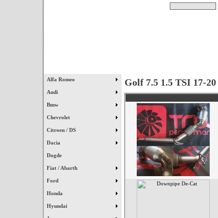
Pesquisar
Início
|
Destaques
|
Alfa Romeo
Golf 7.5 1.5 TSI 17-20
Audi
Bmw
Chevrolet
Citroen / DS
Dacia
Dogde
Fiat / Abarth
Ford
Honda
Hyundai