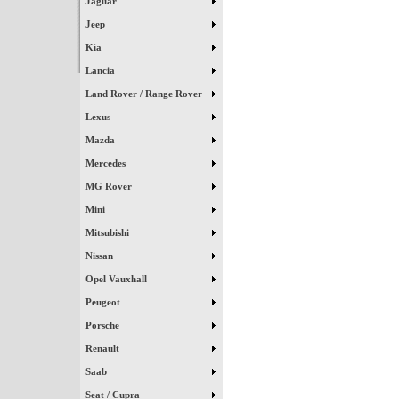
Jaguar
Jeep
Kia
Lancia
Land Rover / Range Rover
Lexus
Mazda
Mercedes
MG Rover
Mini
Mitsubishi
Nissan
Opel Vauxhall
Peugeot
Porsche
Renault
Saab
Seat / Cupra