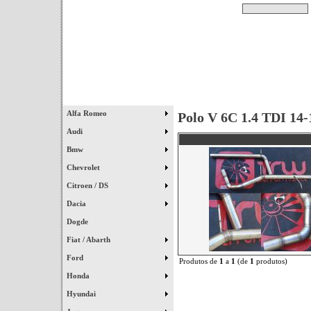
Pesquisar
Início
|
Destaques
|
Alfa Romeo
Polo V 6C 1.4 TDI 14-
Audi
Bmw
Chevrolet
Citroen / DS
Dacia
Dogde
Fiat / Abarth
Ford
Produtos de
1
a
1
(de
1
produtos)
Honda
Hyundai