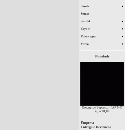
Skoda
Smart
Suzuki
Toyota
Vokswagen
Volvo
Novidade
Downpipe Supressor FAP N47
â‚¬220,00
Empresa
Entrega e Devolução