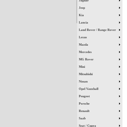
Jaguar
Jeep
Kia
Lancia
Land Rover / Range Rover
Lexus
Mazda
Mercedes
MG Rover
Mini
Mitsubishi
Nissan
Opel Vauxhall
Peugeot
Porsche
Renault
Saab
Seat / Cupra