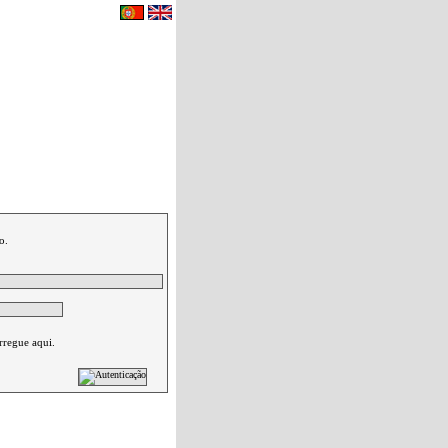
eu carrinho de compras.
|
Contactos
o.
rregue aqui.