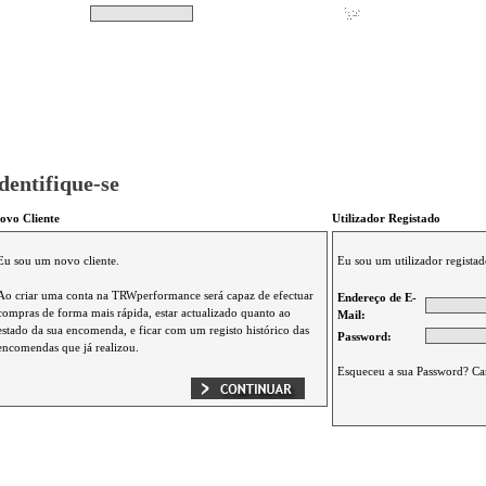
Pesquisar
Não tem produtos no s
|
Destaques
|
Promoções
|
A minha conta
dentifique-se
ovo Cliente
Utilizador Registado
Eu sou um novo cliente.
Eu sou um utilizador registad
Ao criar uma conta na TRWperformance será capaz de efectuar
Endereço de E-
compras de forma mais rápida, estar actualizado quanto ao
Mail:
estado da sua encomenda, e ficar com um registo histórico das
Password:
encomendas que já realizou.
Esqueceu a sua Password? Ca