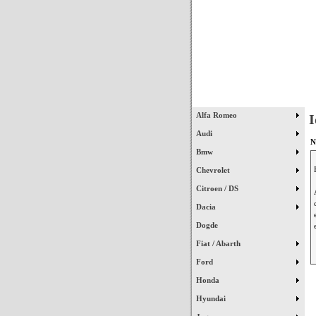
Início
Alfa Romeo
I
Audi
N
Bmw
Chevrolet
Citroen / DS
Dacia
Dogde
Fiat / Abarth
Ford
Honda
Hyundai