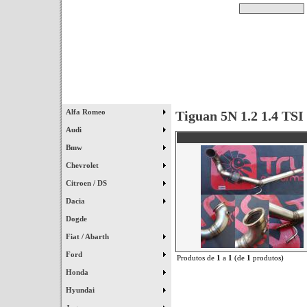
Pesquisar
Início
|
Destaques
|
Alfa Romeo
Tiguan 5N 1.2 1.4 TSI
Audi
Bmw
Chevrolet
Citroen / DS
Dacia
Dogde
Fiat / Abarth
Ford
Produtos de
1
a
1
(de
1
produtos)
Honda
Hyundai