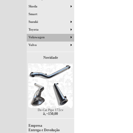
Skoda
Smart
Suzuki
Toyota
Vokswagen
Volvo
Novidade
De-Cat Pipe 172cv
â‚¬150,00
Empresa
Entrega e Devolução