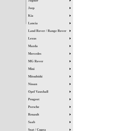
Jaguar
Jeep
Kia
Lancia
Land Rover / Range Rover
Lexus
Mazda
Mercedes
MG Rover
Mini
Mitsubishi
Nissan
Opel Vauxhall
Peugeot
Porsche
Renault
Saab
Seat / Cupra