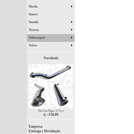
Skoda
Smart
Suzuki
Toyota
Vokswagen
Volvo
Novidade
De-Cat Pipe 172cv
â‚¬150,00
Empresa
Entrega e Devolução