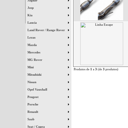
Jaguar
Jeep
Kia
Lancia
Land Rover / Range Rover
Lexus
Mazda
Mercedes
MG Rover
Mini
Produtos de
1
a
3
(de
3
produtos)
Mitsubishi
Nissan
Opel Vauxhall
Peugeot
Porsche
Renault
Saab
Seat / Cupra