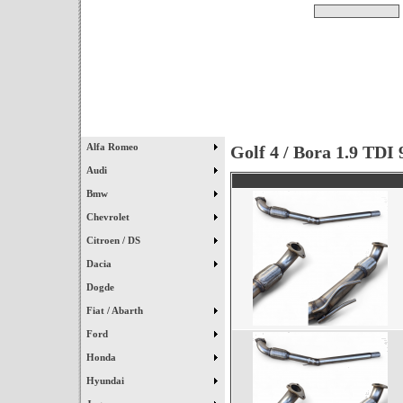
Pesquisar
Início
|
Destaques
|
Alfa Romeo
Golf 4 / Bora 1.9 TDI 
Audi
Bmw
Chevrolet
Citroen / DS
Dacia
Dogde
Fiat / Abarth
Ford
Honda
Hyundai