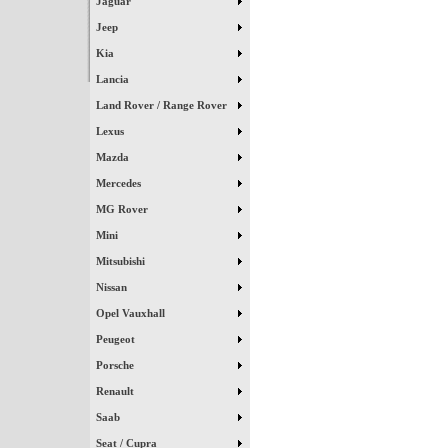
Jaguar
Jeep
Kia
Lancia
Land Rover / Range Rover
Lexus
Mazda
Mercedes
MG Rover
Mini
Mitsubishi
Nissan
Opel Vauxhall
Peugeot
Porsche
Renault
Saab
Seat / Cupra