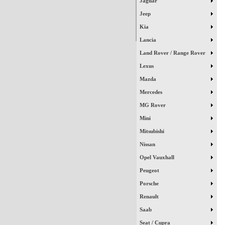
Jaguar
Jeep
Kia
Lancia
Land Rover / Range Rover
Lexus
Mazda
Mercedes
MG Rover
Mini
Mitsubishi
Nissan
Opel Vauxhall
Peugeot
Porsche
Renault
Saab
Seat / Cupra