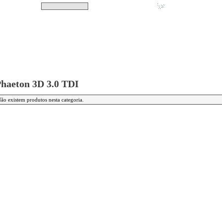
Pesquisar
Não tem produtos no s
|
Destaques
|
Promoções
|
A minha conta
haeton 3D 3.0 TDI
ão existem produtos nesta categoria.