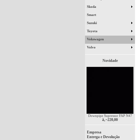
Skoda
Smart
Suzuki
Toyota
Vokswagen
Volvo
Novidade
Downpipe Supressor FAP N47
â‚¬220,00
Empresa
Entrega e Devolução