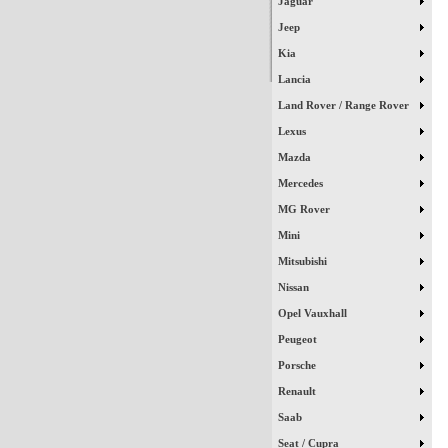
Jaguar
Jeep
Kia
Lancia
Land Rover / Range Rover
Lexus
Mazda
Mercedes
MG Rover
Mini
Mitsubishi
Nissan
Opel Vauxhall
Peugeot
Porsche
Renault
Saab
Seat / Cupra