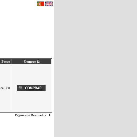
eu carrinho de compras.
|
Contactos
Preço
Compre já
240,00
Páginas de Resultados:
1