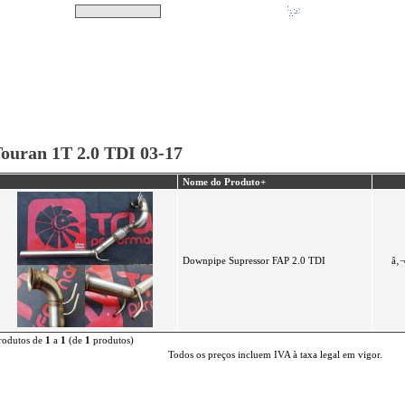
Pesquisar
Não tem produtos no s
|
Destaques
|
Promoções
|
A minha conta
ouran 1T 2.0 TDI 03-17
Nome do Produto+
Downpipe Supressor FAP 2.0 TDI
â‚¬
rodutos de
1
a
1
(de
1
produtos)
Todos os preços incluem IVA à taxa legal em vigor.