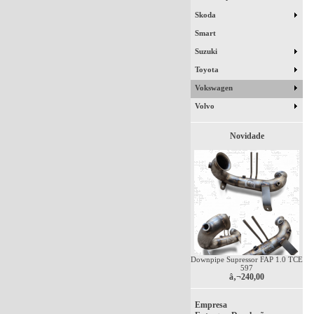
Skoda
Smart
Suzuki
Toyota
Vokswagen
Volvo
Novidade
Downpipe Supressor FAP 1.0 TCE
597
â‚¬240,00
Empresa