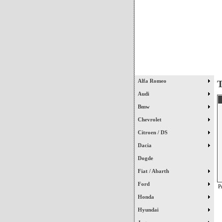
Início
Alfa Romeo
T
Audi
Bmw
Chevrolet
Citroen / DS
Dacia
Dogde
Fiat / Abarth
Ford
P
Honda
Hyundai