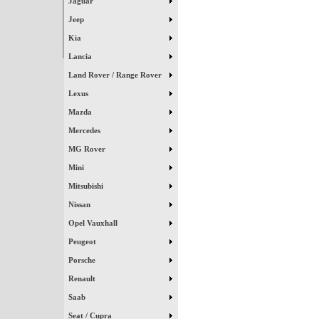
Jaguar
Jeep
Kia
Lancia
Land Rover / Range Rover
Lexus
Mazda
Mercedes
MG Rover
Mini
Mitsubishi
Nissan
Opel Vauxhall
Peugeot
Porsche
Renault
Saab
Seat / Cupra