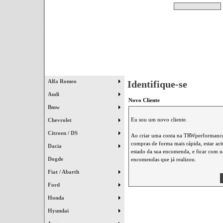
Pesquisar
Início
|
Destaques
|
Alfa Romeo
Identifique-se
Audi
Novo Cliente
Bmw
Eu sou um novo cliente.
Chevrolet
Citroen / DS
Ao criar uma conta na TRWperformance 
compras de forma mais rápida, estar ac
Dacia
estado da sua encomenda, e ficar com um
Dogde
encomendas que já realizou.
Fiat / Abarth
Ford
Honda
Hyundai