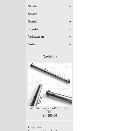
Skoda
Smart
Suzuki
Toyota
Vokswagen
Volvo
Novidade
Tubo Supressor FAP Euro 5 2.0
TDCI
â‚¬180,00
Empresa