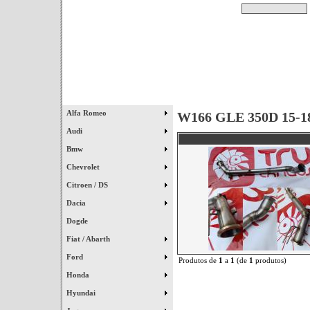
Pesquisar
Início
|
Destaques
|
Alfa Romeo
W166 GLE 350D 15-1
Audi
Bmw
Chevrolet
Citroen / DS
Dacia
Dogde
Fiat / Abarth
Ford
Produtos de
1
a
1
(de
1
produtos)
Honda
Hyundai