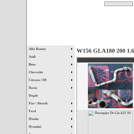
Pesquisar
Início
|
Destaques
|
Alfa Romeo
W156 GLA180 200 1.6
Audi
Bmw
Chevrolet
Citroen / DS
Dacia
Dogde
Fiat / Abarth
Ford
Honda
Hyundai