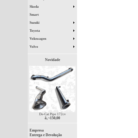
Skoda
Smart
Suzuki
Toyota
Vokswagen
Volvo
Novidade
De-Cat Pipe 172cv
â‚¬150,00
Empresa
Entrega e Devolução