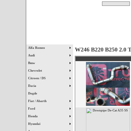
Pesquisar
Início
|
Destaques
|
Alfa Romeo
W246 B220 B250 2.0 T
Audi
Bmw
Chevrolet
Citroen / DS
Dacia
Dogde
Fiat / Abarth
Ford
Honda
Hyundai