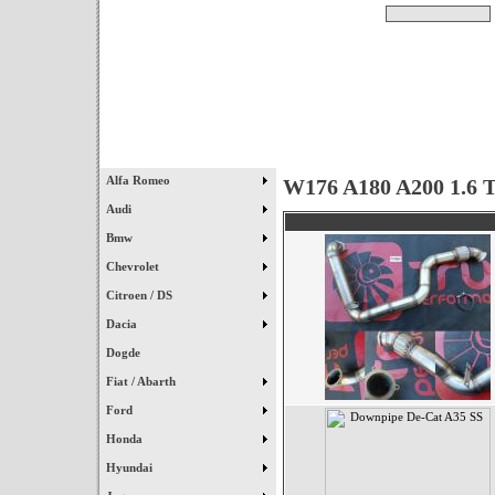
Pesquisar
Início
|
Destaques
|
Alfa Romeo
W176 A180 A200 1.6 T
Audi
Bmw
Chevrolet
Citroen / DS
Dacia
Dogde
Fiat / Abarth
Ford
Honda
Hyundai