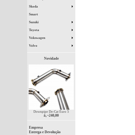
Skoda
Smart
Suzuki
Toyota
Vokswagen
Volvo
Novidade
Downpipe De-Cat Euro 5
â‚¬240,00
Empresa
Entrega e Devolução