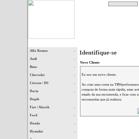
Pesquisar
Início
|
Destaques
|
Alfa Romeo
Identifique-se
Audi
Novo Cliente
Bmw
Eu sou um novo cliente.
Chevrolet
Citroen / DS
Ao criar uma conta na TRWperformance 
compras de forma mais rápida, estar ac
Dacia
estado da sua encomenda, e ficar com um
Dogde
encomendas que já realizou.
Fiat / Abarth
Ford
Honda
Hyundai