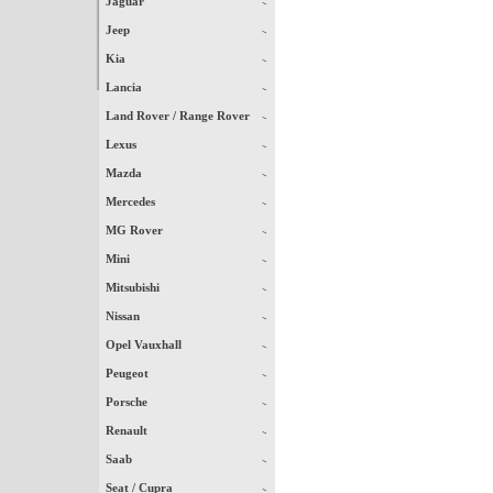
Jaguar
Jeep
Kia
Lancia
Land Rover / Range Rover
Lexus
Mazda
Mercedes
MG Rover
Mini
Mitsubishi
Nissan
Opel Vauxhall
Peugeot
Porsche
Renault
Saab
Seat / Cupra