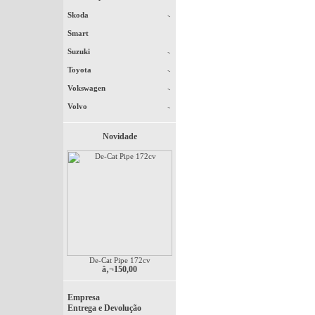
Skoda
Smart
Suzuki
Toyota
Vokswagen
Volvo
Novidade
De-Cat Pipe 172cv
â‚¬150,00
Empresa
Entrega e Devolução